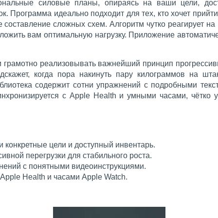
сональные силовые планы, опираясь на ваши цели, дос
. Программа идеально подходит для тех, кто хочет прийти в
 составление сложных схем. Алгоритм чутко реагирует н
ложить вам оптимальную нагрузку. Приложение автоматич
и грамотно реализовывать важнейший принцип прогрессив
дскажет, когда пора накинуть пару килограммов на шта
иблиотека содержит сотни упражнений с подробными тек
инхронизируется с Apple Health и умными часами, чётко
и конкретные цели и доступный инвентарь.
ивной перегрузки для стабильного роста.
нений с понятными видеоинструкциями.
Apple Health и часами Apple Watch.