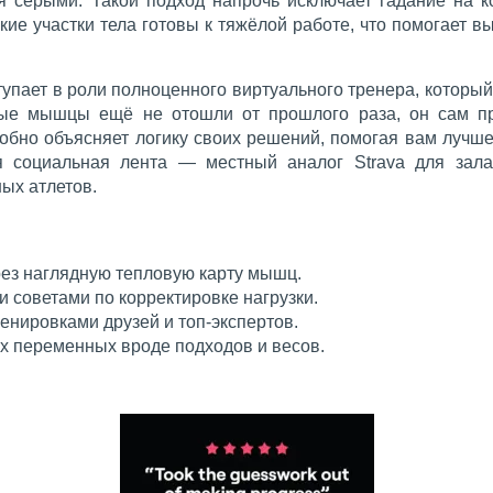
я серыми. Такой подход напрочь исключает гадание на к
акие участки тела готовы к тяжёлой работе, что помогает
упает в роли полноценного виртуального тренера, который
дные мышцы ещё не отошли от прошлого раза, он сам п
обно объясняет логику своих решений, помогая вам лучш
ая социальная лента — местный аналог Strava для зал
ых атлетов.
ез наглядную тепловую карту мышц.
 советами по корректировке нагрузки.
енировками друзей и топ-экспертов.
х переменных вроде подходов и весов.