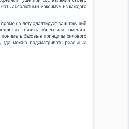
офейной гуще при составлении своего
 выжать абсолютный максимум из каждого
 прямо на лету адаптирует ваш текущий
редложит снизить объём или заменить
е понимать базовые принципы силового
а, где можно подсматривать реальные