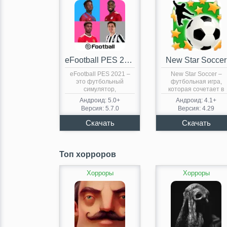
eFootball PES 2021
New Star Soccer
eFootball PES 2021 –
New Star Soccer –
это футбольный
футбольная игра,
симулятор,
которая сочетает в
позволяющий стать
себе…
Андроид: 5.0+
Андроид: 4.1+
менеджером…
Версия: 5.7.0
Версия: 4.29
Топ хорроров
Хорроры
Хорроры