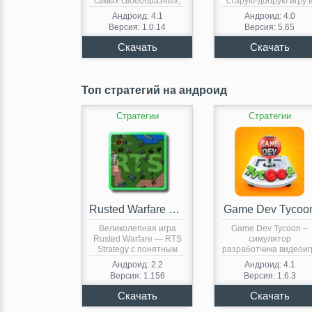
самых своеобразных,
старую-добрую игру 
если…
короткие нарды,…
Андроид: 4.1
Андроид: 4.0
Версия: 1.0.14
Версия: 5.65
Топ стратегий на андроид
Стратегии
Стратегии
Rusted Warfare — RTS Strategy
Game Dev Tycoo
Великолепная игра
Game Dev Tycoon –
Rusted Warfare — RTS
симулятор
Strategy с понятным
разработчика видеоиг
пользовательским…
Такая своеобразная
Андроид: 2.2
Андроид: 4.1
рекурсия,…
Версия: 1.156
Версия: 1.6.3