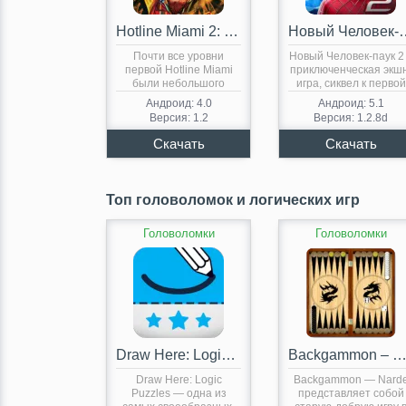
Hotline Miami 2: Wrong Number
Новый Чело
Почти все уровни
Новый Человек-паук 2
первой Hotline Miami
приключенческая экш
были небольшого
игра, сиквел к первой
размера. Задания…
части…
Андроид: 4.0
Андроид: 5.1
Версия: 1.2
Версия: 1.2.8d
Топ головоломок и логических игр
Головоломки
Головоломки
Draw Here: Logic Puzzles
Backgammon – Nar
Draw Here: Logic
Backgammon — Nard
Puzzles — одна из
представляет собой