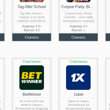
Tag After School
Corpse Party: Blood Covered
й
Tag After School –
Corpse Party: Blood
хоррор, в котором
Covered – спин-офф
а-
главный герой Шота-
легендарного хоррора
й
Кун…
на PSP…
Андроид: 5.0+
Андроид: 4.4
Версия: 9.2
Версия: 1
Спортивные
Спортивные
BetWinner
1xbet
а
На этом сайте вы
Одно из самых
можете скачать
популярных на
 с
Бетвиннер на Андроид
сегодняшний день