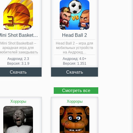
Mini Shot Basketball
Head Ball 2
Mini Shot Basketball –
Head Ball 2 – игра для
аркадная игра для
мобильных устройств
любителей закидывать
на Андроид…
тяжелые…
Андроид: 2.3
Андроид: 4.0+
Версия: 3.1.9
Версия: 1.351
Смотреть все
Хорроры
Хорроры