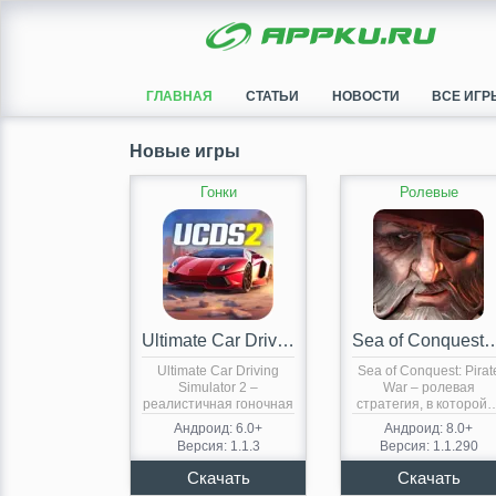
ГЛАВНАЯ
СТАТЬИ
НОВОСТИ
ВСЕ ИГР
Новые игры
Гонки
Ролевые
Ultimate Car Driving Simulator 2
Sea of Conquest: P
Ultimate Car Driving
Sea of Conquest: Pirat
Simulator 2 –
War – ролевая
реалистичная гоночная
стратегия, в которой
игра. Геймплей…
Андроид: 6.0+
Андроид: 8.0+
Версия: 1.1.3
Версия: 1.1.290