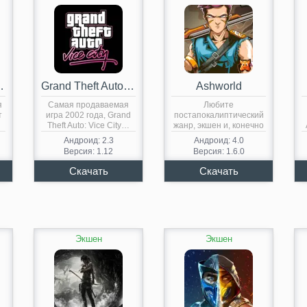
San Andreas
Grand Theft Auto: Vice City
Ashworld
я
Самая продаваемая
Любите
т
игра 2002 года, Grand
постапокалиптический
Theft Auto: Vice City…
жанр, экшен и, конечно
же, нападающих со
Андроид: 2.3
Андроид: 4.0
всех…
Версия: 1.12
Версия: 1.6.0
Экшен
Экшен