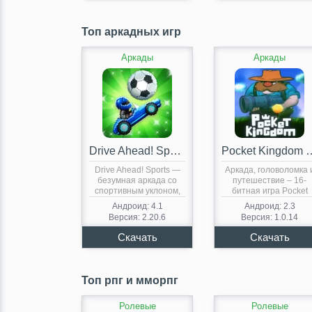
Топ аркадных игр
Аркады
Аркады
Drive Ahead! Sports
Pocket Kingdom — Ti
Drive Ahead! Sports —
Аркада, головоломка 
безумная аркада со
путешествие – 16-
спортивным уклоном,
битная игра Pocket
выполненная…
Kingdom —…
Андроид: 4.1
Андроид: 2.3
Версия: 2.20.6
Версия: 1.0.14
Топ рпг и мморпг
Ролевые
Ролевые