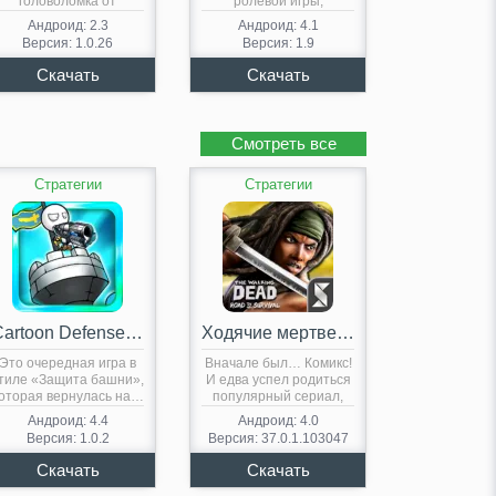
головоломка от
ролевой игры,
компании Rusty Lake,…
головоломки и…
Андроид: 2.3
Андроид: 4.1
Версия: 1.0.26
Версия: 1.9
Смотреть все
Стратегии
Стратегии
Cartoon Defense Reboot — Tower Defense
Ходячие мертвецы: Дорога жизни
Это очередная игра в
Вначале был… Комикс!
тиле «Защита башни»,
И едва успел родиться
оторая вернулась на…
популярный сериал,
как…
Андроид: 4.4
Андроид: 4.0
Версия: 1.0.2
Версия: 37.0.1.103047