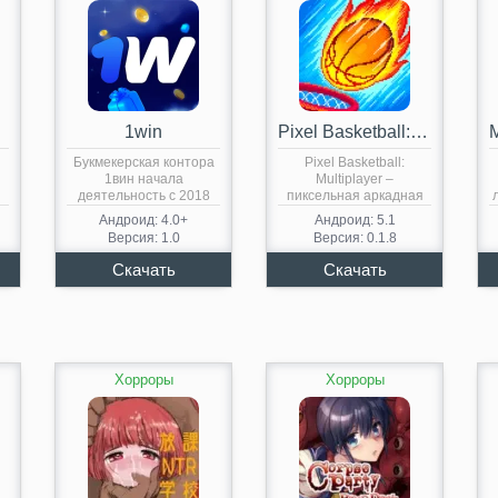
1win
Pixel Basketball: Multiplayer
Букмекерская контора
Pixel Basketball:
1вин начала
Multiplayer –
деятельность с 2018
пиксельная аркадная
года. Является
игра о баскетболе с…
Андроид: 4.0+
Андроид: 5.1
обладателем…
Версия: 1.0
Версия: 0.1.8
Хорроры
Хорроры