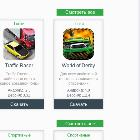
Смотреть все
Гонки
Гонки
Traffic Racer
World of Derby
Traffic Racer —
Для всех любителей
мобильная игра в
гонок на выживание и
жанре аркадной гонки
стареньких
с…
аутентичных авто…
Андроид: 2.3
Андроид: 4.0
Версия: 3.31
Версия: 1.2.4
Смотреть все
Спортивные
Спортивные