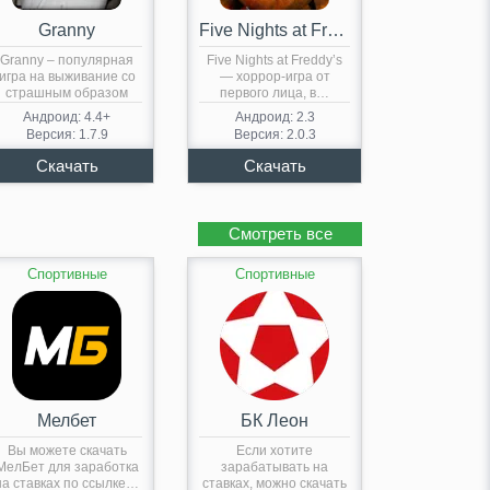
Granny
Five Nights at Freddy’s
Granny – популярная
Five Nights at Freddy’s
игра на выживание со
— хоррор-игра от
страшным образом
первого лица, в…
бабушки,…
Андроид: 4.4+
Андроид: 2.3
Версия: 1.7.9
Версия: 2.0.3
Смотреть все
Спортивные
Спортивные
Мелбет
БК Леон
Вы можете скачать
Если хотите
МелБет для заработка
зарабатывать на
на ставках по ссылке…
ставках, можно скачать