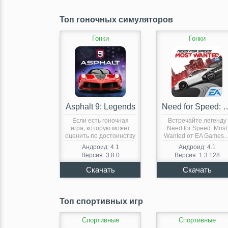
Топ гоночных симуляторов
Гонки
Гонки
Asphalt 9: Legends
Need for Speed: 
Если есть гоночная
Встречайте легенду
игра, которую может
Need for Speed: Most
оценить по достоинству
Wanted от EA Games
почти…
Андроид: 4.1
Андроид: 4.1
Версия: 3.8.0
Версия: 1.3.128
Топ спортивных игр
Спортивные
Спортивные