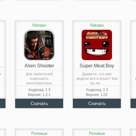
Аркады
Аркады
m Tom’s Journey
Alien Shooter
Super Meat Boy
и
Для любителей
Думаете, что уже
покрошить
видели все в играх? Как
инопланетных
бы не…
монстров создана
Андроид: 2.3
Андроид: 2.3
увлекательная игра для
Версия: 1.2.1
Версия: 1.02
андроида…
Ролевые
Ролевые