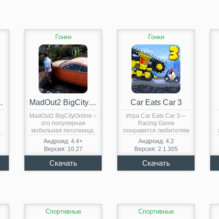
Гонки
Гонки
Most Wanted
MadOut2 BigCityOnline
Car Eats Car 3
MadOut2 BigCityOnline –
Игра Car Eats Car 3—
это популярная
Racing Game
…
мобильная песочница,
понравится любителям
схожая со
экстремальных гонок,…
Андроид: 4.4+
Андроид: 4.2
знаменитой…
Версия: 10.27
Версия: 2.1.305
Спортивные
Спортивные