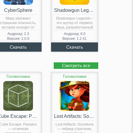
CyberSphere
Shadowgun Legends
Миру угрожает
Shadowgun Legends –
страшная опасность,
это шутер от первого
которая исходит от
лица, разработанный
инопланетной расы,
и…
Андроид: 2.3
Андроид: 6.0
готовой…
Версия: 2.0.0
Версия: 1.2.41
Смотреть все
Головоломки
Головоломки
Cube Escape: Paradox
Lost Artifacts: Soulstone
Cube Escape: Paradox
Lost Artifacts: Soulstone
— отличная
— гибрид стратегии,