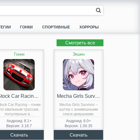
ТЕГИИ
ГОНКИ
СПОРТИВНЫЕ
ХОРРОРЫ
Смотреть все
Гонки
Экшен
Stock Car Racing (мод)
Mecha Girls Survivor (мод)
tock Car Racing – гонки
Mecha Girls Survivor –
по овальным трассам,
шутер с анимешными
популярные в…
секси-девушками.
Геймплей В…
Андроид: 8.1+
Андроид: 6.0+
Версия: 3.18.7
Версия: 1.00.35