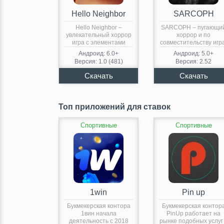
Hello Neighbor
SARCOPH
Hello Neighbor –
SARCOPH – пугающи
увлекательный хоррор
хоррор и по
игра с элементами
совместительству игр
стелса, экшена…
головоломка. Геймпле
Андроид: 6.0+
Андроид: 5.0+
Игра…
Версия: 1.0 (481)
Версия: 2.52
Топ приложений для ставок
Спортивные
Спортивные
1win
Pin up
Букмекерская контора
Букмекерская контор
1вин начала
PinUp работает на
деятельность с 2018
рынке подобных услуг