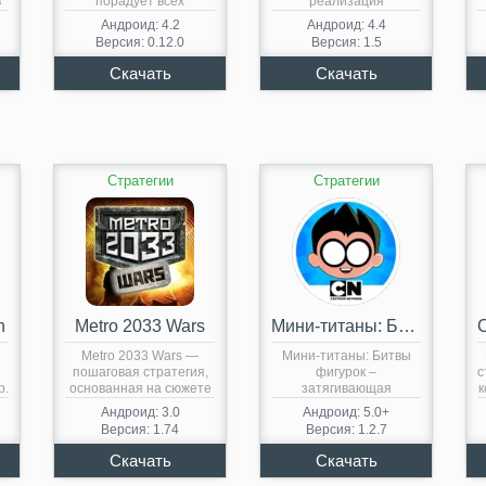
в
порадует всех
реализация
любителей такого
классической и
Андроид: 4.2
Андроид: 4.4
жанра. Вокруг…
знакомой многим…
Версия: 0.12.0
Версия: 1.5
Стратегии
Стратегии
n
Metro 2033 Wars
Мини-титаны: Битвы фигурок
Metro 2033 Wars —
Мини-титаны: Битвы
пошаговая стратегия,
фигурок –
с
р.
основанная на сюжете
затягивающая
к
романа…
стратегия, основанная
Андроид: 3.0
Андроид: 5.0+
на известном
Версия: 1.74
Версия: 1.2.7
мультфильме….