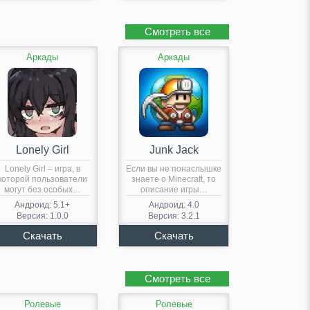
Смотреть все
Аркады
Аркады
Lonely Girl
Junk Jack
Lonely Girl – игра, в
Если вы не понаслышке
которой пользователи
знаете о Minecraft, то
могут без особых…
описание игры…
Андроид: 5.1+
Андроид: 4.0
Версия: 1.0.0
Версия: 3.2.1
Смотреть все
Ролевые
Ролевые