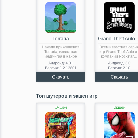
Terraria
Grand Theft Auto: 
Начало приключения
Всем известная сери
Terraria, известная
игр Grand Theft Auto о
инди-игра в жанре
компании Rockstar…
Action-Adventure,
Андроид: 4.0+
Андроид: 3.0
теперь доступна…
Версия: 1.2.12801
Версия: 2.10
Топ шутеров и экшен игр
Экшен
Экшен