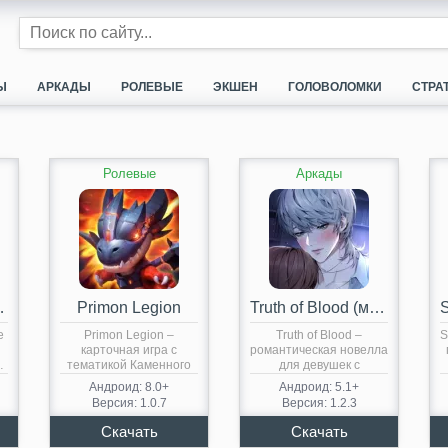
Ы
АРКАДЫ
РОЛЕВЫЕ
ЭКШЕН
ГОЛОВОЛОМКИ
СТРА
Ролевые
Аркады
irate War
Primon Legion
Truth of Blood (мод)
e
Primon Legion –
Truth of Blood –
S
карточная игра с
романтическая новелла
…
тематикой Каменного
для девушек с
Века. Геймплей…
четырьмя…
Андроид: 8.0+
Андроид: 5.1+
Версия: 1.0.7
Версия: 1.2.3