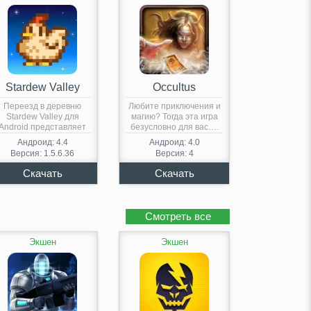
Stardew Valley
Occultus
Переезд в деревню
Любите приключения и
Stardew Valley для
магию? Тогда эта игра
Android представляет
безусловно для вас….
собой ролевую…
Андроид: 4.4
Андроид: 4.0
Версия: 1.5.6.36
Версия: 4
Смотреть все
Экшен
Экшен