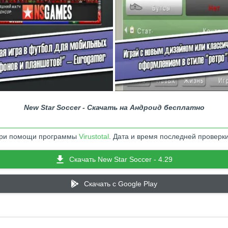
New Star Soccer - Скачать на Андроид бесплатно
 при помощи программы
Virustotal
. Дата и время последней проверки
Скачать New Star Soccer - 4.29
Скачать c Google Play