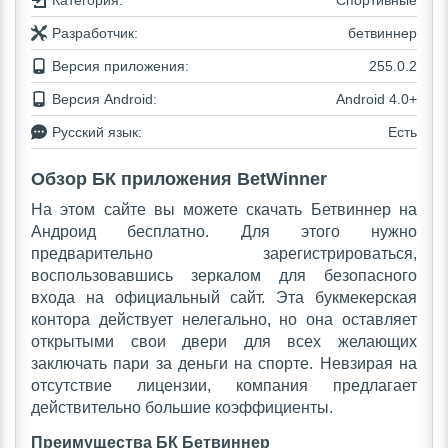
Категория:
Спортивные
Разработчик:
бетвиннер
Версия приложения:
255.0.2
Версия Android:
Android 4.0+
Русский язык:
Есть
Обзор БК приложения BetWinner
На этом сайте вы можете скачать Бетвиннер на
Андроид бесплатно. Для этого нужно
предварительно зарегистрироваться,
воспользовавшись зеркалом для безопасного
входа на официальный сайт. Эта букмекерская
контора действует нелегально, но она оставляет
открытыми свои двери для всех желающих
заключать пари за деньги на спорте. Невзирая на
отсутствие лицензии, компания предлагает
действительно большие коэффициенты.
Преимущества БК Бетвиннер