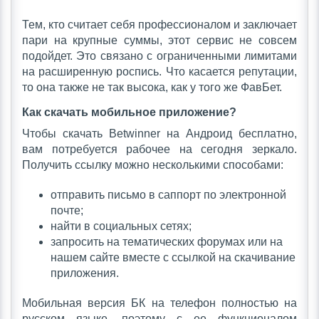
Тем, кто считает себя профессионалом и заключает
пари на крупные суммы, этот сервис не совсем
подойдет. Это связано с ограниченными лимитами
на расширенную роспись. Что касается репутации,
то она также не так высока, как у того же ФавБет.
Как скачать мобильное приложение?
Чтобы скачать Betwinner на Андроид бесплатно,
вам потребуется рабочее на сегодня зеркало.
Получить ссылку можно несколькими способами:
отправить письмо в саппорт по электронной
почте;
найти в социальных сетях;
запросить на тематических форумах или на
нашем сайте вместе с ссылкой на скачивание
приложения.
Мобильная версия БК на телефон полностью на
русском языке, поэтому с ее функционалом