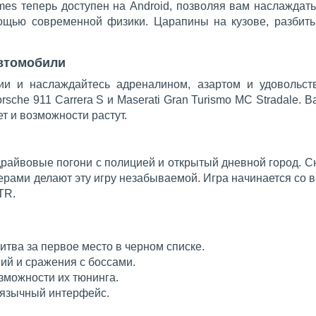
ames теперь доступен на Android, позволяя вам наслажда
ощью современной физики. Царапины на кузове, разби
втомобили
ции и наслаждайтесь адреналином, азартом и удовольс
rsche 911 Carrera S и Maserati Gran Turismo MC Stradale. 
т и возможности растут.
райвовые погони с полицией и открытый дневной город. 
рами делают эту игру незабываемой. Игра начинается со вс
TR.
итва за первое место в черном списке.
й и сражения с боссами.
зможности их тюнинга.
язычный интерфейс.