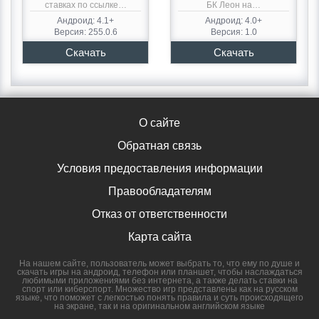
ставках по ссылке…
БК Леон на…
Андроид: 4.1+
Андроид: 4.0+
Версия: 255.0.6
Версия: 1.0
О сайте
Обратная связь
Условия предоставления информации
Правообладателям
Отказ от ответственности
Карта сайта
На нашем сайте, пользователь может выбрать то, что ему по душе и
скачать игры на андроид, телефон или планшет, чтобы наслаждаться
любимыми приложениями без интернета, а также делать ставки на
спорт или киберспорт. Множество игр представлены как на русском
языке, что поможет с легкостью понять правила и суть происходящего
на экране, так и на оригинальном английском языке