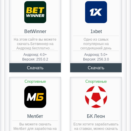
BetWinner
1xbet
На этом сайте вы можете
Одно из самых
скачать Бетвиннер на
популярных на
Андроид бесплатно….
сегодняшний день
букмекерских контор
Андроид: 4.0+
Андроид: 5.0+
является…
Версия: 255.0.2
Версия: 256.3.0
Спортивные
Спортивные
Мелбет
БК Леон
Вы можете скачать
Если хотите зарабатывать
МелБет для заработка на
на ставках, можно скачать