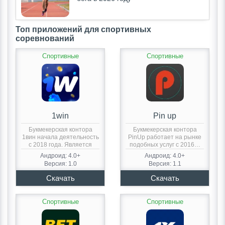
Топ приложений для спортивных
соревнований
Спортивные
Спортивные
1win
Pin up
Букмекерская контора
Букмекерская контора
1вин начала деятельность
PinUp работает на рынке
с 2018 года. Является
подобных услуг с 2016…
обладателем…
Андроид: 4.0+
Андроид: 4.0+
Версия: 1.0
Версия: 1.1
Спортивные
Спортивные