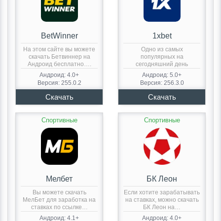
BetWinner
1xbet
На этом сайте вы можете
Одно из самых
скачать Бетвиннер на
популярных на
Андроид бесплатно….
сегодняшний день
букмекерских контор
Андроид: 4.0+
Андроид: 5.0+
является…
Версия: 255.0.2
Версия: 256.3.0
Спортивные
Спортивные
Мелбет
БК Леон
Вы можете скачать
Если хотите зарабатывать
МелБет для заработка на
на ставках, можно скачать
ставках по ссылке…
БК Леон на…
Андроид: 4.1+
Андроид: 4.0+