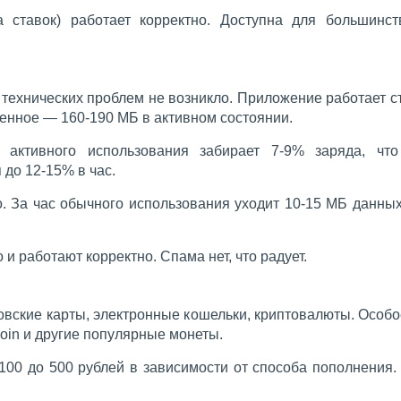
а ставок) работает корректно. Доступна для большин
 технических проблем не возникло. Приложение работает с
енное — 160-190 МБ в активном состоянии.
с активного использования забирает 7-9% заряда, чт
до 12-15% в час.
. За час обычного использования уходит 10-15 МБ данны
и работают корректно. Спама нет, что радует.
овские карты, электронные кошельки, криптовалюты. Особ
coin и другие популярные монеты.
100 до 500 рублей в зависимости от способа пополнения.