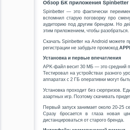
Обзор БК приложения Spinbetter
Spinbetter — это фактически переиме
вспомнил старую поговорку про смен
аудиторию под другим брендом. Но дей
этим приложением, чтобы разобраться.
Скачать Spinbetter на Android можете
регистрации не забудьте промокод
APP
Установка и первые впечатления
APK-файл весит 30 МБ — это средний п
Тестировал на устройствах разного ур
аппаратах с 2 ГБ оперативки могут бы
Установка проходит без сюрпризов. Ед
азартных игр. Поэтому скачивать приде
Первый запуск занимает около 20-25 с
Сразу бросается в глаза новая цв
дистанцироваться от старого бренда.