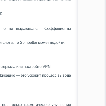
р.
я, но не выдающаяся. Коэффициенты
 слоты, то Spinbetter может подойти.
 зеркала или настройте VPN.
ификацию — это ускорит процесс вывода
нет, только косметические улучшения