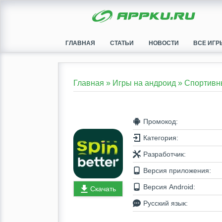
ГЛАВНАЯ
СТАТЬИ
НОВОСТИ
ВСЕ ИГР
Главная
»
Игры на андроид
»
Спортивн
Промокод:
Категория:
Разработчик:
Версия приложения:
Версия Android:
Скачать
Русский язык: