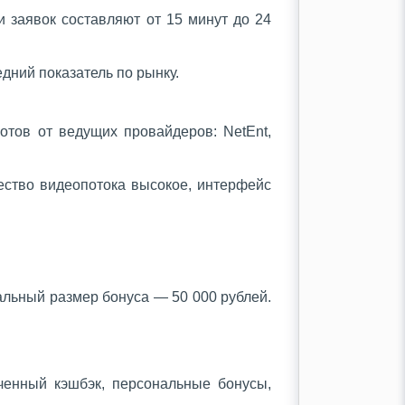
 заявок составляют от 15 минут до 24
дний показатель по рынку.
лотов от ведущих провайдеров: NetEnt,
чество видеопотока высокое, интерфейс
альный размер бонуса — 50 000 рублей.
ченный кэшбэк, персональные бонусы,