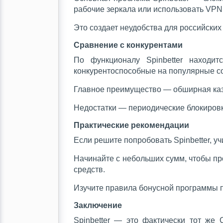
рабочие зеркала или использовать VPN
Это создает неудобства для российских
Сравнение с конкурентами
По функционалу Spinbetter находи
конкурентоспособные на популярные с
Главное преимущество — обширная казино
Недостатки — периодические блокиров
Практические рекомендации
Если решите попробовать Spinbetter, 
Начинайте с небольших сумм, чтобы пр
средств.
Изучите правила бонусной программы 
Заключение
Spinbetter — это фактически тот же