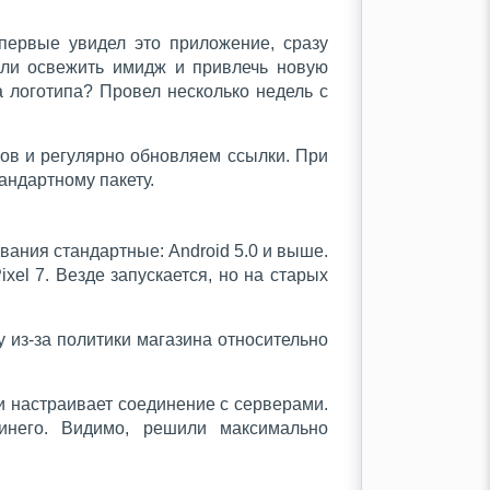
впервые увидел это приложение, сразу
или освежить имидж и привлечь новую
а логотипа? Провел несколько недель с
лов и регулярно обновляем ссылки. При
андартному пакету.
ания стандартные: Android 5.0 и выше.
el 7. Везде запускается, но на старых
 из-за политики магазина относительно
и настраивает соединение с серверами.
инего. Видимо, решили максимально