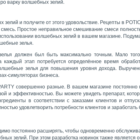
ро варку волшебных зелий.
х зелий и получите от этого удовольствие. Рецепты в POTI
я смесь. Простое неправильное смешивание смеси полност
 использовании волшебных зелий в вашем магазине. Подума
шебные зелья.
зелья должен был быть максимально точным. Мало того
на каждый этап потребуется определённое время обрабо
волшебные зелья для повышения уровня дохода. Выручен
грах-симуляторах бизнеса.
ARTY совершенно разные. В вашем магазине постоянно п
ой и эффективностью. Вы можете увидеть препарат, которы
нгредиенты в соответствии с заказами клиентов и отпуск
ностью удовлетворить потребности клиентов и заработать 
имо постоянно расширять, чтобы одновременно обслуживат
ных зелий. При этом разработка новинок также является