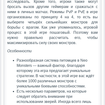
исследовать. Кроме того, игроки также могут
бросать вызов другим геймерам и сражаться с
ними в личных матчах. Режимы PvP и PvE в игре
организованы по принципу 4 на 4, то есть вы
выберете четырёх сильнейших монстров для
борьбы с врагом. Как уже упоминалось, игровой
процесс в этой игре пошаговый. Поэтому вам
нужно правильно рассчитать его, чтобы
максимизировать силу своих монстров.
Особенности
Разнообразная система питомцев в Neo
Monsters — важный фактор, благодаря
которому эта игра предлагает уникальные
стратегии. В частности, в этой игре вас ждёт
более 1000 различных монстров с
уникальными боевыми способностями.
Есть несколько параметров, на которые
следует обратить внимание при
использовании зверей. Иногда всего лишь