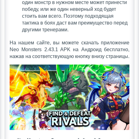
один монстр в нужном месте может принести
победу, или же один неверный ход будет
стоить вам всего. Поэтому подходящая
тактика в боях даст вам преимущество перед
другими тренерами.
На нашем сайте, вы можете скачать приложение
Neo Monsters 2.43.1 APK на Андроид бесплатно,
нажав на соответствующую кнопку внизу страницы.