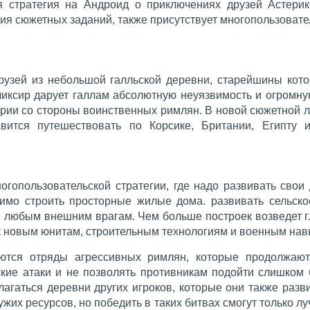
кая стратегия на Андроид о приключениях друзей Астери
я сюжетных заданий, также присутствует многопользоват
рузей из небольшой галльской деревни, старейшины кот
иксир дарует галлам абсолютную неуязвимость и огромную
рии со стороны воинственных римлян. В новой сюжетной 
авится путешествовать по Корсике, Британии, Египту
огопользовательской стратегии, где надо развивать сво
имо строить просторные жилые дома. развивать сельско
я любым внешним врагам. Чем больше построек возведет г
п к новым юнитам, строительным технологиям и военным нав
ются отряды агрессивных римлян, которые продолжают 
ие атаки и не позволять противникам подойти слишком б
лагаться деревни других игроков, которые они также раз
ужих ресурсов, но победить в таких битвах смогут только