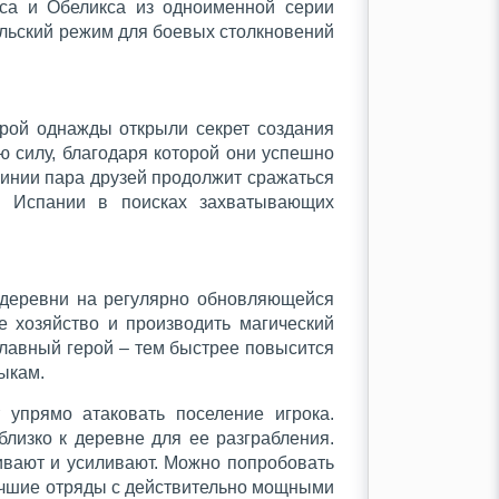
кса и Обеликса из одноименной серии
ельский режим для боевых столкновений
орой однажды открыли секрет создания
 силу, благодаря которой они успешно
линии пара друзей продолжит сражаться
 и Испании в поисках захватывающих
и деревни на регулярно обновляющейся
е хозяйство и производить магический
лавный герой – тем быстрее повысится
ыкам.
упрямо атаковать поселение игрока.
лизко к деревне для ее разграбления.
вивают и усиливают. Можно попробовать
 лучшие отряды с действительно мощными