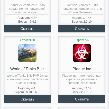
Plants vs. Zombies 2 – это
Plants vs. Zombies – это
продолжение популярной
популярная стратегия стиля
мобильной игры…
«Tower Defense»,…
Андроид: 4.4+
Андроид: 4.4+
Версия: 9.6.1
Версия: 2.9.10
Стратегии
Стратегии
World of Tanks Blitz
Plague Inc
World of Tanks Blitz PVP битвы
Plague Inc. – это необычная
– это многопользовательский
стратегия управления
онлайн-шутер…
вирусом, способным
уничтожить…
Андроид: 4,4+
Андроид: 4.1+
Версия: 8.10.0.655
Версия: 1.18.7