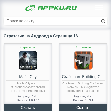
Стратегии на Андроид » Страница 16
Стратегии
Стратегии
Mafia City
Craftsman: Building Craft
Mafia City – это
Craftsman: Building Craft – это
многопользовательская
мобильный симулятор
стратегия о мафиозных
строительства разных
кланах, постоянно…
зданий…
Андроид: 4.4+
Андроид: 4.2+
Версия: 1.6.177
Версия: 13.3.1