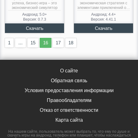
успеха, бизнес-игра – это
экономическая стратегия с
экономический симулятор
элементами приключений о…
бизнесмена,…
Андроид: 5.0+
Андроид: 4.4+
Версия: 0.7.3
Версия: 4.41.1
1
…
15
16
17
18
О сайте
Обратная связь
Условия предоставления информации
Правообладателям
Отказ от ответственности
Карта сайта
На нашем сайте, пользователь может выбрать то, что ему по душе и
скачать игры на андроид, телефон или планшет, чтобы наслаждаться