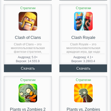
Стратегии
Стратегии
Clash of Clans
Clash Royale
Clash of Clans – это
Clash Royale – это
многопользовательская
многопользовательская
фэнтези-стратегия,
аркадная игра, где надо
насчитывающая десятки
уничтожить…
Андроид: 5.0+
Андроид: 4.1+
миллионов…
Версия: 14.555.9
Версия: 3.2803.4
Стратегии
Стратегии
Plants vs Zombies 2
Plants vs. Zombies