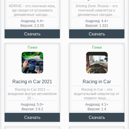
#DRIVE – это гоночная игра,
Driving Zone: Russia – это
где придется устраивать
гоночный симулятор о
динамичные заезды…
динамичных заездах…
Андроид: 4.4+
Андроид: 4.4+
Версия: 2.2.55
Версия: 1.321
Гонки
Гонки
Racing in Car 2021
Racing in Car
Racing in Car 2021 —
Racing in Car – это
вождение внутри автомобиля
водительский симулятор от
20 –…
первого лица,…
Андроид: 5.0+
Андроид: 4.1+
Версия: 2.9.2
Версия: 1.4