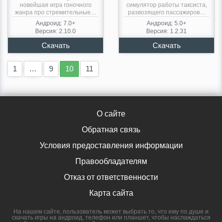
новейшая игра гоночного
симулятор работы таксиста,
жанра про стремительные…
развозящего пассажиров…
Андроид: 7.0+
Андроид: 5.0+
Версия: 2.10.0
Версия: 1.2.31
1
…
9
10
11
О сайте
Обратная связь
Условия предоставления информации
Правообладателям
Отказ от ответственности
Карта сайта
На нашем сайте, пользователь может выбрать то, что ему по душе и
скачать игры на андроид, телефон или планшет, чтобы наслаждаться