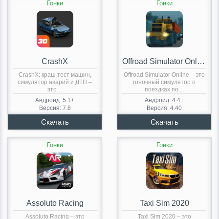
Гонки
Гонки
CrashX
Offroad Simulator Online
CrashX: краш тест машин,
Offroad Simulator Online – это
симулятор аварий и ДТП –
гоночный симулятор о
это…
поездках по…
Андроид: 5.1+
Андроид: 4.4+
Версия: 7.8
Версия: 4.40
Гонки
Гонки
Assoluto Racing
Taxi Sim 2020
Assoluto Racing – это
Taxi Sim 2020 – это