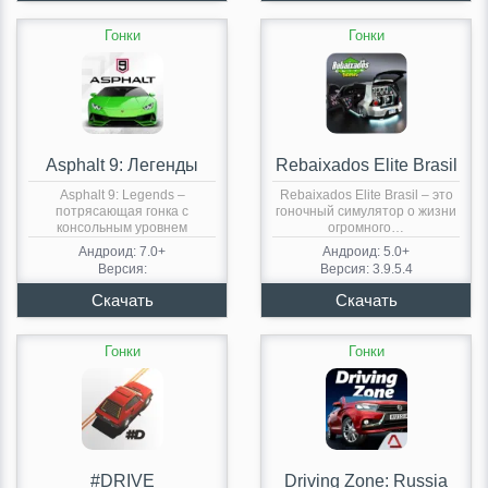
Гонки
Гонки
Asphalt 9: Легенды
Rebaixados Elite Brasil
Asphalt 9: Legends –
Rebaixados Elite Brasil – это
потрясающая гонка с
гоночный симулятор о жизни
консольным уровнем
огромного…
графики….
Андроид: 7.0+
Андроид: 5.0+
Версия:
Версия: 3.9.5.4
Гонки
Гонки
#DRIVE
Driving Zone: Russia